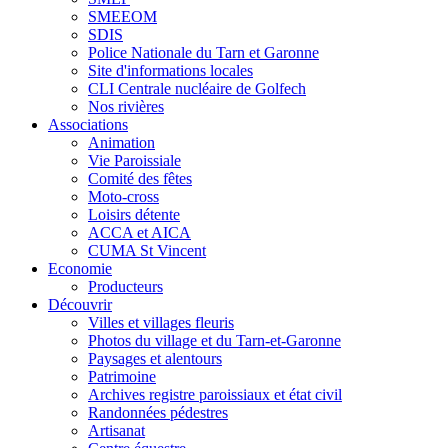
SMEEOM
SDIS
Police Nationale du Tarn et Garonne
Site d'informations locales
CLI Centrale nucléaire de Golfech
Nos rivières
Associations
Animation
Vie Paroissiale
Comité des fêtes
Moto-cross
Loisirs détente
ACCA et AICA
CUMA St Vincent
Economie
Producteurs
Découvrir
Villes et villages fleuris
Photos du village et du Tarn-et-Garonne
Paysages et alentours
Patrimoine
Archives registre paroissiaux et état civil
Randonnées pédestres
Artisanat