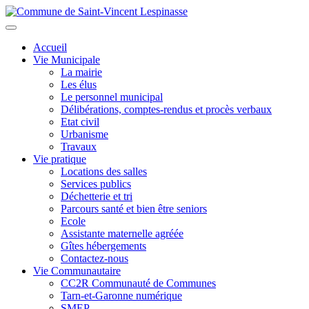
Aller
au
Toggle
contenu
navigation
Accueil
principal
Vie Municipale
La mairie
Les élus
Le personnel municipal
Délibérations, comptes-rendus et procès verbaux
Etat civil
Urbanisme
Travaux
Vie pratique
Locations des salles
Services publics
Déchetterie et tri
Parcours santé et bien être seniors
Ecole
Assistante maternelle agréée
Gîtes hébergements
Contactez-nous
Vie Communautaire
CC2R Communauté de Communes
Tarn-et-Garonne numérique
SMEP