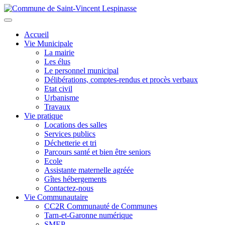
Aller
au
Toggle
contenu
navigation
Accueil
principal
Vie Municipale
La mairie
Les élus
Le personnel municipal
Délibérations, comptes-rendus et procès verbaux
Etat civil
Urbanisme
Travaux
Vie pratique
Locations des salles
Services publics
Déchetterie et tri
Parcours santé et bien être seniors
Ecole
Assistante maternelle agréée
Gîtes hébergements
Contactez-nous
Vie Communautaire
CC2R Communauté de Communes
Tarn-et-Garonne numérique
SMEP