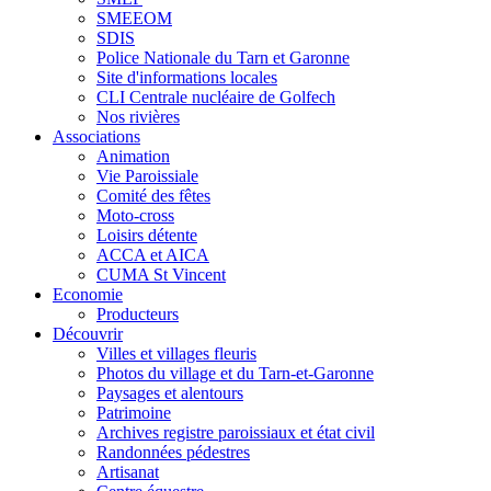
SMEEOM
SDIS
Police Nationale du Tarn et Garonne
Site d'informations locales
CLI Centrale nucléaire de Golfech
Nos rivières
Associations
Animation
Vie Paroissiale
Comité des fêtes
Moto-cross
Loisirs détente
ACCA et AICA
CUMA St Vincent
Economie
Producteurs
Découvrir
Villes et villages fleuris
Photos du village et du Tarn-et-Garonne
Paysages et alentours
Patrimoine
Archives registre paroissiaux et état civil
Randonnées pédestres
Artisanat