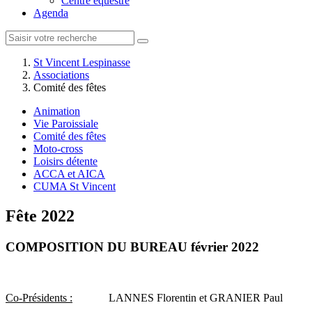
Centre équestre
Agenda
St Vincent Lespinasse
Associations
Comité des fêtes
Animation
Vie Paroissiale
Comité des fêtes
Moto-cross
Loisirs détente
ACCA et AICA
CUMA St Vincent
Fête 2022
COMPOSITION DU BUREAU février 2022
Co-Présidents :
LANNES Florentin et GRANIER Paul