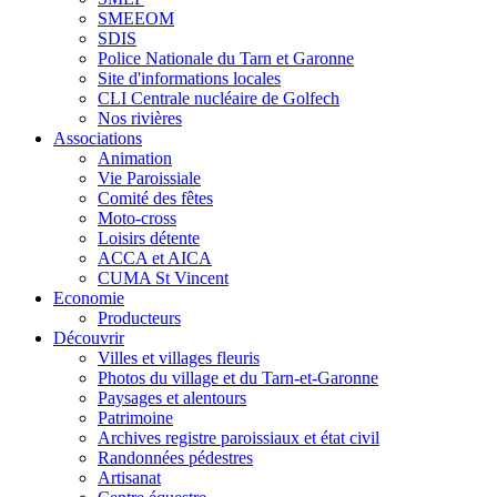
SMEEOM
SDIS
Police Nationale du Tarn et Garonne
Site d'informations locales
CLI Centrale nucléaire de Golfech
Nos rivières
Associations
Animation
Vie Paroissiale
Comité des fêtes
Moto-cross
Loisirs détente
ACCA et AICA
CUMA St Vincent
Economie
Producteurs
Découvrir
Villes et villages fleuris
Photos du village et du Tarn-et-Garonne
Paysages et alentours
Patrimoine
Archives registre paroissiaux et état civil
Randonnées pédestres
Artisanat