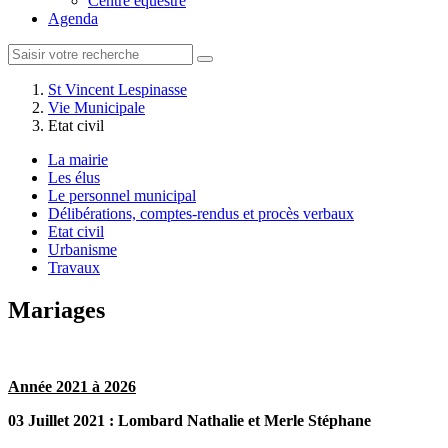
Centre équestre
Agenda
St Vincent Lespinasse
Vie Municipale
Etat civil
La mairie
Les élus
Le personnel municipal
Délibérations, comptes-rendus et procès verbaux
Etat civil
Urbanisme
Travaux
Mariages
Année 2021 à 2026
03 Juillet 2021 : Lombard Nathalie et Merle Stéphane