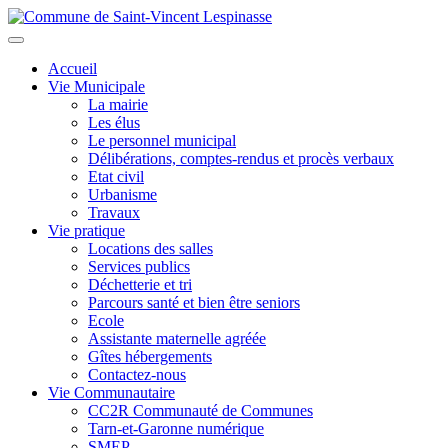
Aller
au
Toggle
contenu
navigation
Accueil
principal
Vie Municipale
La mairie
Les élus
Le personnel municipal
Délibérations, comptes-rendus et procès verbaux
Etat civil
Urbanisme
Travaux
Vie pratique
Locations des salles
Services publics
Déchetterie et tri
Parcours santé et bien être seniors
Ecole
Assistante maternelle agréée
Gîtes hébergements
Contactez-nous
Vie Communautaire
CC2R Communauté de Communes
Tarn-et-Garonne numérique
SMEP