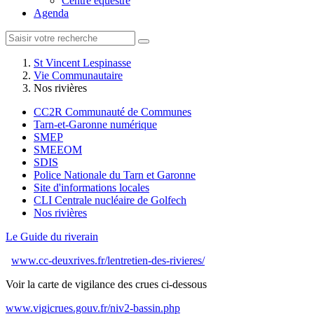
Centre équestre
Agenda
St Vincent Lespinasse
Vie Communautaire
Nos rivières
CC2R Communauté de Communes
Tarn-et-Garonne numérique
SMEP
SMEEOM
SDIS
Police Nationale du Tarn et Garonne
Site d'informations locales
CLI Centrale nucléaire de Golfech
Nos rivières
Le Guide du riverain
www.cc-deuxrives.fr/lentretien-des-rivieres/
Voir la carte de vigilance des crues ci-dessous
www.vigicrues.gouv.fr/niv2-bassin.php