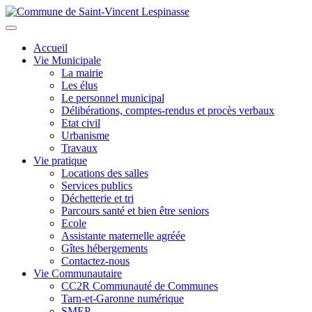
Aller
au
Toggle
contenu
navigation
Accueil
principal
Vie Municipale
La mairie
Les élus
Le personnel municipal
Délibérations, comptes-rendus et procès verbaux
Etat civil
Urbanisme
Travaux
Vie pratique
Locations des salles
Services publics
Déchetterie et tri
Parcours santé et bien être seniors
Ecole
Assistante maternelle agréée
Gîtes hébergements
Contactez-nous
Vie Communautaire
CC2R Communauté de Communes
Tarn-et-Garonne numérique
SMEP