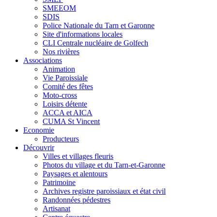
SMEEOM
SDIS
Police Nationale du Tarn et Garonne
Site d'informations locales
CLI Centrale nucléaire de Golfech
Nos rivières
Associations
Animation
Vie Paroissiale
Comité des fêtes
Moto-cross
Loisirs détente
ACCA et AICA
CUMA St Vincent
Economie
Producteurs
Découvrir
Villes et villages fleuris
Photos du village et du Tarn-et-Garonne
Paysages et alentours
Patrimoine
Archives registre paroissiaux et état civil
Randonnées pédestres
Artisanat