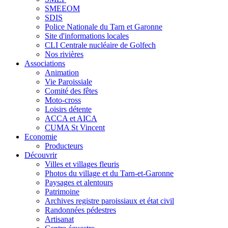
SMEEOM
SDIS
Police Nationale du Tarn et Garonne
Site d'informations locales
CLI Centrale nucléaire de Golfech
Nos rivières
Associations
Animation
Vie Paroissiale
Comité des fêtes
Moto-cross
Loisirs détente
ACCA et AICA
CUMA St Vincent
Economie
Producteurs
Découvrir
Villes et villages fleuris
Photos du village et du Tarn-et-Garonne
Paysages et alentours
Patrimoine
Archives registre paroissiaux et état civil
Randonnées pédestres
Artisanat