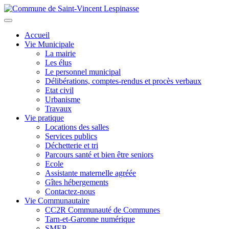
Aller
au
Toggle
contenu
navigation
Accueil
principal
Vie Municipale
La mairie
Les élus
Le personnel municipal
Délibérations, comptes-rendus et procès verbaux
Etat civil
Urbanisme
Travaux
Vie pratique
Locations des salles
Services publics
Déchetterie et tri
Parcours santé et bien être seniors
Ecole
Assistante maternelle agréée
Gîtes hébergements
Contactez-nous
Vie Communautaire
CC2R Communauté de Communes
Tarn-et-Garonne numérique
SMEP