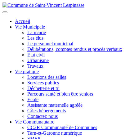
Aller
au
Toggle
contenu
navigation
Accueil
principal
Vie Municipale
La mairie
Les élus
Le personnel municipal
Délibérations, comptes-rendus et procès verbaux
Etat civil
Urbanisme
Travaux
Vie pratique
Locations des salles
Services publics
Déchetterie et tri
Parcours santé et bien être seniors
Ecole
Assistante maternelle agréée
Gîtes hébergements
Contactez-nous
Vie Communautaire
CC2R Communauté de Communes
Tarn-et-Garonne numérique
SMEP