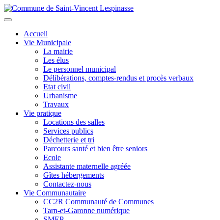
Aller
au
Toggle
contenu
navigation
Accueil
principal
Vie Municipale
La mairie
Les élus
Le personnel municipal
Délibérations, comptes-rendus et procès verbaux
Etat civil
Urbanisme
Travaux
Vie pratique
Locations des salles
Services publics
Déchetterie et tri
Parcours santé et bien être seniors
Ecole
Assistante maternelle agréée
Gîtes hébergements
Contactez-nous
Vie Communautaire
CC2R Communauté de Communes
Tarn-et-Garonne numérique
SMEP