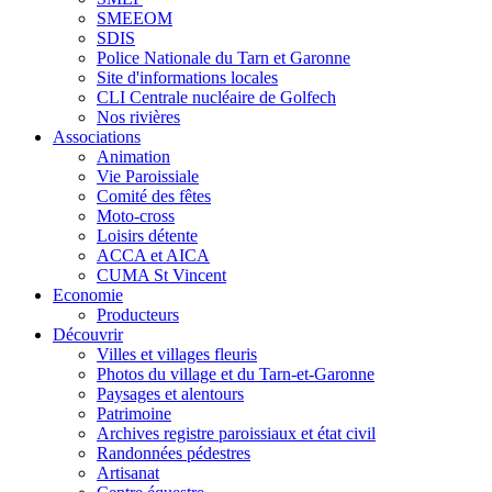
SMEEOM
SDIS
Police Nationale du Tarn et Garonne
Site d'informations locales
CLI Centrale nucléaire de Golfech
Nos rivières
Associations
Animation
Vie Paroissiale
Comité des fêtes
Moto-cross
Loisirs détente
ACCA et AICA
CUMA St Vincent
Economie
Producteurs
Découvrir
Villes et villages fleuris
Photos du village et du Tarn-et-Garonne
Paysages et alentours
Patrimoine
Archives registre paroissiaux et état civil
Randonnées pédestres
Artisanat