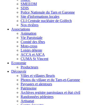
SMEEOM
SDIS
Police Nationale du Tarn et Garonne
Site d'informations locales
CLI Centrale nucléaire de Golfech
Nos rivières
Associations
Animation
Vie Paroissiale
Comité des fêtes
Moto-cross
Loisirs détente
ACCA et AICA
CUMA St Vincent
Economie
Producteurs
Découvrir
Villes et villages fleuris
Photos du village et du Tarn-et-Garonne
Paysages et alentours
Patrimoine
Archives registre paroissiaux et état civil
Randonnées pédestres
Artisanat