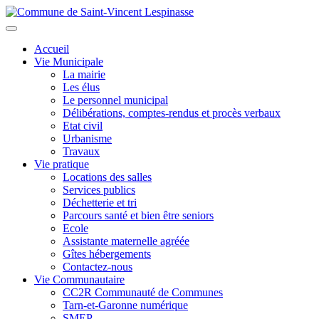
Aller
au
Toggle
contenu
navigation
Accueil
principal
Vie Municipale
La mairie
Les élus
Le personnel municipal
Délibérations, comptes-rendus et procès verbaux
Etat civil
Urbanisme
Travaux
Vie pratique
Locations des salles
Services publics
Déchetterie et tri
Parcours santé et bien être seniors
Ecole
Assistante maternelle agréée
Gîtes hébergements
Contactez-nous
Vie Communautaire
CC2R Communauté de Communes
Tarn-et-Garonne numérique
SMEP