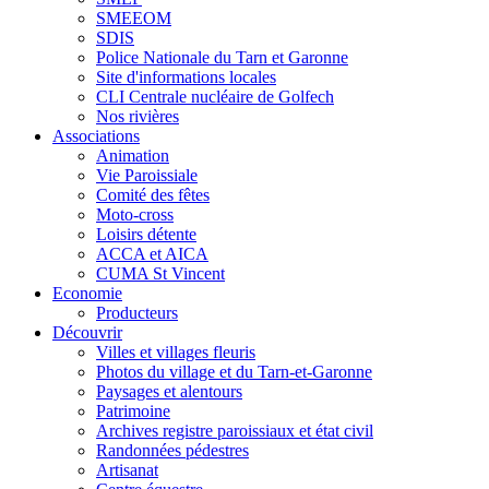
SMEEOM
SDIS
Police Nationale du Tarn et Garonne
Site d'informations locales
CLI Centrale nucléaire de Golfech
Nos rivières
Associations
Animation
Vie Paroissiale
Comité des fêtes
Moto-cross
Loisirs détente
ACCA et AICA
CUMA St Vincent
Economie
Producteurs
Découvrir
Villes et villages fleuris
Photos du village et du Tarn-et-Garonne
Paysages et alentours
Patrimoine
Archives registre paroissiaux et état civil
Randonnées pédestres
Artisanat