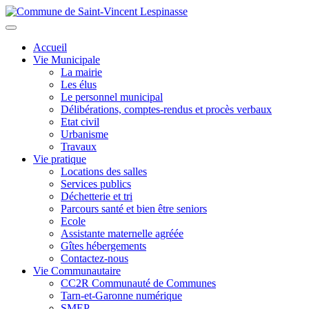
Aller
au
Toggle
contenu
navigation
Accueil
principal
Vie Municipale
La mairie
Les élus
Le personnel municipal
Délibérations, comptes-rendus et procès verbaux
Etat civil
Urbanisme
Travaux
Vie pratique
Locations des salles
Services publics
Déchetterie et tri
Parcours santé et bien être seniors
Ecole
Assistante maternelle agréée
Gîtes hébergements
Contactez-nous
Vie Communautaire
CC2R Communauté de Communes
Tarn-et-Garonne numérique
SMEP