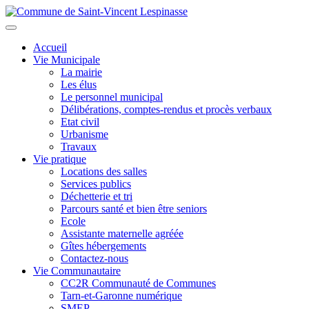
Aller
au
Toggle
contenu
navigation
Accueil
principal
Vie Municipale
La mairie
Les élus
Le personnel municipal
Délibérations, comptes-rendus et procès verbaux
Etat civil
Urbanisme
Travaux
Vie pratique
Locations des salles
Services publics
Déchetterie et tri
Parcours santé et bien être seniors
Ecole
Assistante maternelle agréée
Gîtes hébergements
Contactez-nous
Vie Communautaire
CC2R Communauté de Communes
Tarn-et-Garonne numérique
SMEP