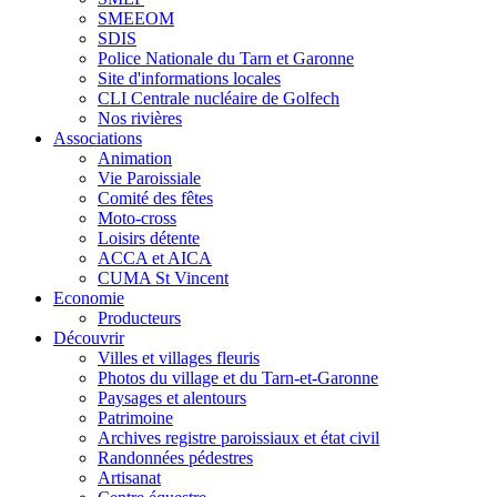
SMEEOM
SDIS
Police Nationale du Tarn et Garonne
Site d'informations locales
CLI Centrale nucléaire de Golfech
Nos rivières
Associations
Animation
Vie Paroissiale
Comité des fêtes
Moto-cross
Loisirs détente
ACCA et AICA
CUMA St Vincent
Economie
Producteurs
Découvrir
Villes et villages fleuris
Photos du village et du Tarn-et-Garonne
Paysages et alentours
Patrimoine
Archives registre paroissiaux et état civil
Randonnées pédestres
Artisanat