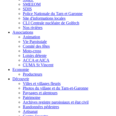
SMEEOM
SDIS
Police Nationale du Tarn et Garonne
Site d'informations locales
CLI Centrale nucléaire de Golfech
Nos rivières
Associations
Animation
Vie Paroissiale
Comité des fêtes
Moto-cross
Loisirs détente
ACCA et AICA
CUMA St Vincent
Economie
Producteurs
Découvrir
Villes et villages fleuris
Photos du village et du Tarn-et-Garonne
Paysages et alentours
Patrimoine
Archives registre paroissiaux et état civil
Randonnées pédestres
Artisanat