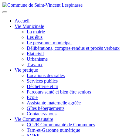
Aller
au
Toggle
contenu
navigation
Accueil
principal
Vie Municipale
La mairie
Les élus
Le personnel municipal
Délibérations, comptes-rendus et procès verbaux
Etat civil
Urbanisme
Travaux
Vie pratique
Locations des salles
Services publics
Déchetterie et tri
Parcours santé et bien être seniors
Ecole
Assistante maternelle agréée
Gîtes hébergements
Contactez-nous
Vie Communautaire
CC2R Communauté de Communes
Tarn-et-Garonne numérique
SMEP