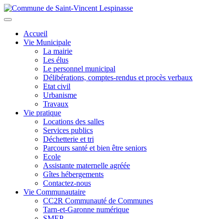
Aller
au
Toggle
contenu
navigation
Accueil
principal
Vie Municipale
La mairie
Les élus
Le personnel municipal
Délibérations, comptes-rendus et procès verbaux
Etat civil
Urbanisme
Travaux
Vie pratique
Locations des salles
Services publics
Déchetterie et tri
Parcours santé et bien être seniors
Ecole
Assistante maternelle agréée
Gîtes hébergements
Contactez-nous
Vie Communautaire
CC2R Communauté de Communes
Tarn-et-Garonne numérique
SMEP