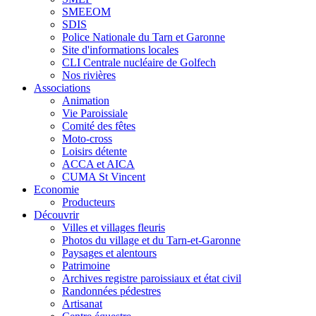
SMEEOM
SDIS
Police Nationale du Tarn et Garonne
Site d'informations locales
CLI Centrale nucléaire de Golfech
Nos rivières
Associations
Animation
Vie Paroissiale
Comité des fêtes
Moto-cross
Loisirs détente
ACCA et AICA
CUMA St Vincent
Economie
Producteurs
Découvrir
Villes et villages fleuris
Photos du village et du Tarn-et-Garonne
Paysages et alentours
Patrimoine
Archives registre paroissiaux et état civil
Randonnées pédestres
Artisanat