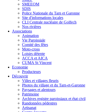
SMEEOM
SDIS
Police Nationale du Tarn et Garonne
Site d'informations locales
CLI Centrale nucléaire de Golfech
Nos rivières
Associations
Animation
Vie Paroissiale
Comité des fêtes
Moto-cross
Loisirs détente
ACCA et AICA
CUMA St Vincent
Economie
Producteurs
Découvrir
Villes et villages fleuris
Photos du village et du Tarn-et-Garonne
Paysages et alentours
Patrimoine
Archives registre paroissiaux et état civil
Randonnées pédestres
Artisanat