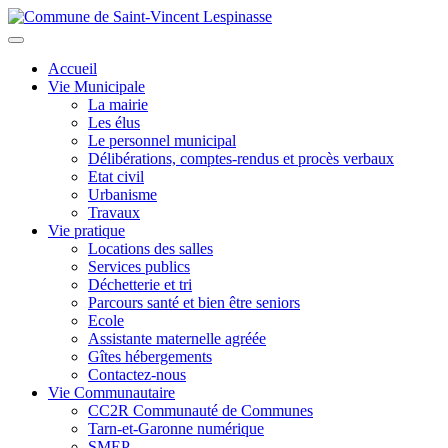
Aller
au
Toggle
contenu
navigation
Accueil
principal
Vie Municipale
La mairie
Les élus
Le personnel municipal
Délibérations, comptes-rendus et procès verbaux
Etat civil
Urbanisme
Travaux
Vie pratique
Locations des salles
Services publics
Déchetterie et tri
Parcours santé et bien être seniors
Ecole
Assistante maternelle agréée
Gîtes hébergements
Contactez-nous
Vie Communautaire
CC2R Communauté de Communes
Tarn-et-Garonne numérique
SMEP