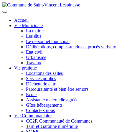
Aller
au
Toggle
contenu
navigation
Accueil
principal
Vie Municipale
La mairie
Les élus
Le personnel municipal
Délibérations, comptes-rendus et procès verbaux
Etat civil
Urbanisme
Travaux
Vie pratique
Locations des salles
Services publics
Déchetterie et tri
Parcours santé et bien être seniors
Ecole
Assistante maternelle agréée
Gîtes hébergements
Contactez-nous
Vie Communautaire
CC2R Communauté de Communes
Tarn-et-Garonne numérique
SMEP