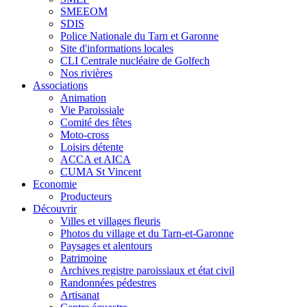
SMEEOM
SDIS
Police Nationale du Tarn et Garonne
Site d'informations locales
CLI Centrale nucléaire de Golfech
Nos rivières
Associations
Animation
Vie Paroissiale
Comité des fêtes
Moto-cross
Loisirs détente
ACCA et AICA
CUMA St Vincent
Economie
Producteurs
Découvrir
Villes et villages fleuris
Photos du village et du Tarn-et-Garonne
Paysages et alentours
Patrimoine
Archives registre paroissiaux et état civil
Randonnées pédestres
Artisanat