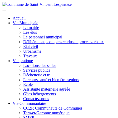
Aller
au
Toggle
contenu
navigation
Accueil
principal
Vie Municipale
La mairie
Les élus
Le personnel municipal
Délibérations, comptes-rendus et procès verbaux
Etat civil
Urbanisme
Travaux
Vie pratique
Locations des salles
Services publics
Déchetterie et tri
Parcours santé et bien être seniors
Ecole
Assistante maternelle agréée
Gîtes hébergements
Contactez-nous
Vie Communautaire
CC2R Communauté de Communes
Tarn-et-Garonne numérique
SMEP