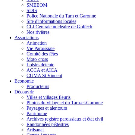
SMEEOM
SDIS
Police Nationale du Tarn et Garonne
Site d'informations locales
CLI Centrale nucléaire de Golfech
Nos rivières
Associations
Animation
Vie Paroissiale
Comité des fêtes
Moto-cross
Loisirs détente
ACCA et AICA
CUMA St Vincent
Economie
Producteurs
Découvrir
Villes et villages fleuris
Photos du village et du Tarn-et-Garonne
Paysages et alentours
Patrimoine
Archives registre paroissiaux et état civil
Randonnées pédestres
Artisanat