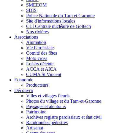
SMEEOM
SDIS
Police Nationale du Tarn et Garonne
Site d'informations locales
CLI Centrale nucléaire de Golfech
Nos rivières
Associations
Animation
Vie Paroissiale
Comité des fêtes
Moto-cross
Loisirs détente
ACCA et AICA
CUMA St Vincent
Economie
Producteurs
Découvrir
Villes et villages fleuris
Photos du village et du Tarn-et-Garonne
Paysages et alentours
Patrimoine
Archives registre paroissiaux et état civil
Randonnées pédestres
Artisanat