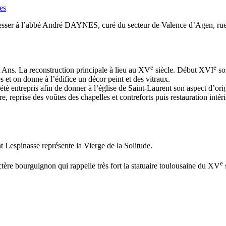
es
resser à l’abbé André DAYNES, curé du secteur de Valence d’Agen, ru
e
e
nt Ans. La reconstruction principale à lieu au XV
siècle. Début XVI
son
et on donne à l’édifice un décor peint et des vitraux.
 été entrepris afin de donner à l’église de Saint-Laurent son aspect d’or
e, reprise des voûtes des chapelles et contreforts puis restauration inté
t Lespinasse représente la Vierge de la Solitude.
e
tère bourguignon qui rappelle très fort la statuaire toulousaine du XV