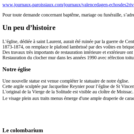
www.journaux-paroissiaux.com/journaux/valencedagen-echosdes2riv
Pour toute demande concernant baptême, mariage ou funéraille, s’ad
Un peu d’histoire
L’église, dédiée à saint Laurent, aurait été ruinée par la guerre de Ce
1873-1874, on remplace le plafond lambrissé par des voûtes en briques 
Des travaux très importants de restauration intérieure et extérieure ont
Restauration du clocher mur dans les années 1990 avec réfection toitur
Notre église
Une nouvelle statue est venue compléter le statuaire de notre église.
Cette argile sculptée par Jacqueline Reynier pour l’église de St Vincen
L'original de la Vierge de la Solitude est visible au cloître de Moissac.
Le visage plein aux traits menus émerge d'une ample draperie de carac
Le colombarium