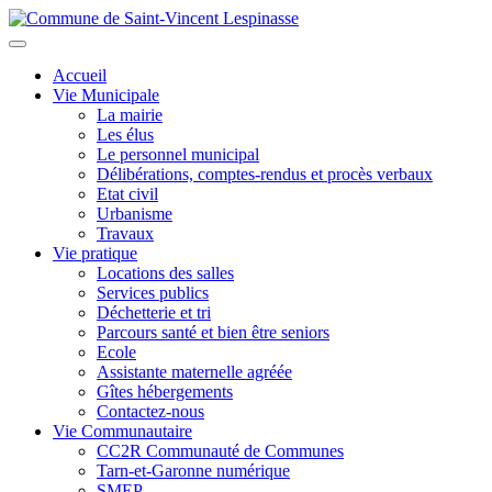
Aller
au
Toggle
contenu
navigation
Accueil
principal
Vie Municipale
La mairie
Les élus
Le personnel municipal
Délibérations, comptes-rendus et procès verbaux
Etat civil
Urbanisme
Travaux
Vie pratique
Locations des salles
Services publics
Déchetterie et tri
Parcours santé et bien être seniors
Ecole
Assistante maternelle agréée
Gîtes hébergements
Contactez-nous
Vie Communautaire
CC2R Communauté de Communes
Tarn-et-Garonne numérique
SMEP