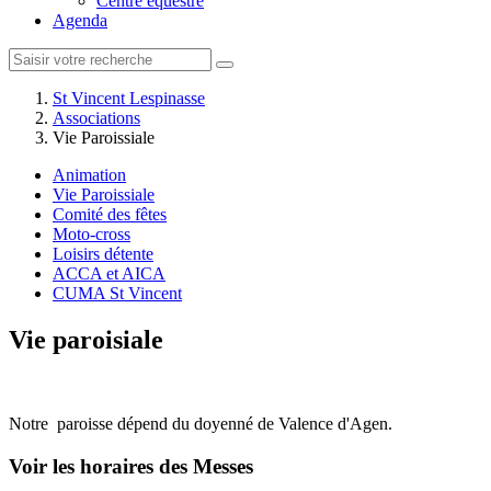
Centre équestre
Agenda
St Vincent Lespinasse
Associations
Vie Paroissiale
Animation
Vie Paroissiale
Comité des fêtes
Moto-cross
Loisirs détente
ACCA et AICA
CUMA St Vincent
Vie paroisiale
Notre paroisse dépend du doyenné de Valence d'Agen.
Voir les horaires des Messes