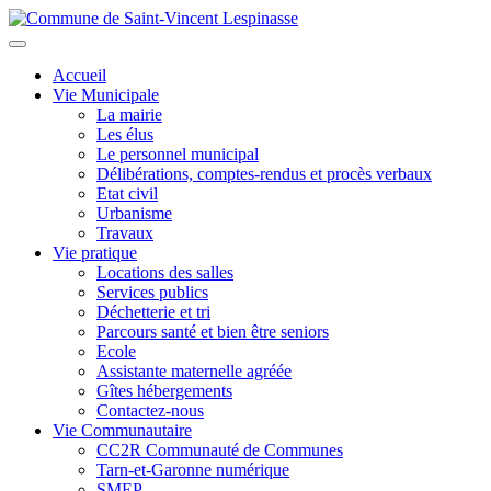
Aller
au
Toggle
contenu
navigation
Accueil
principal
Vie Municipale
La mairie
Les élus
Le personnel municipal
Délibérations, comptes-rendus et procès verbaux
Etat civil
Urbanisme
Travaux
Vie pratique
Locations des salles
Services publics
Déchetterie et tri
Parcours santé et bien être seniors
Ecole
Assistante maternelle agréée
Gîtes hébergements
Contactez-nous
Vie Communautaire
CC2R Communauté de Communes
Tarn-et-Garonne numérique
SMEP