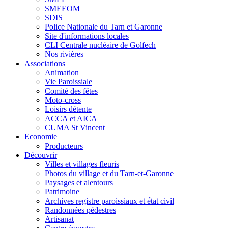
SMEEOM
SDIS
Police Nationale du Tarn et Garonne
Site d'informations locales
CLI Centrale nucléaire de Golfech
Nos rivières
Associations
Animation
Vie Paroissiale
Comité des fêtes
Moto-cross
Loisirs détente
ACCA et AICA
CUMA St Vincent
Economie
Producteurs
Découvrir
Villes et villages fleuris
Photos du village et du Tarn-et-Garonne
Paysages et alentours
Patrimoine
Archives registre paroissiaux et état civil
Randonnées pédestres
Artisanat